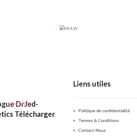
ERVICE CLIENT
ENT D'ESTHETIQUE ET MEDICAL
 050 021
Liens utiles
ogue DrJed-
ET
PORTABLE
Politique de confidentialité
tics Télécharger
Termes & Conditions
Contact-Nous