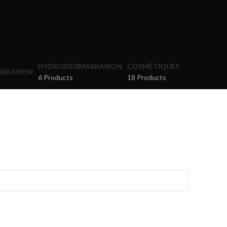
HYDRODERMABRASION
COSMÉTIQUES
6 Products
18 Products