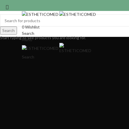
0
Wishlist
Search
Search
Start typing to see products you are looking for.
Menu
Search