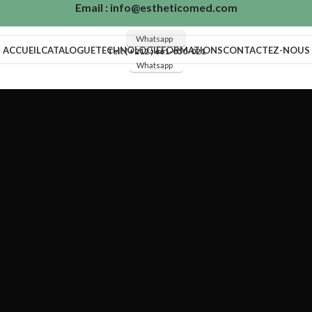
Email : info@estheticomed.com
Whatsapp
ACCUEIL
CATALOGUE
TECHNOLOGIE
FORMATIONS
CONTACTEZ-NOUS
Tel : ( +212 ) 661-050-021
Whatsapp