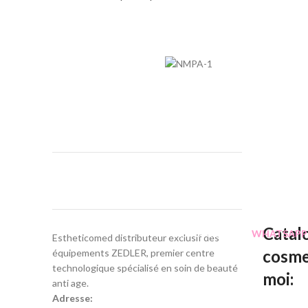
ESTHETICOMED - S
IMPORTATEUR ET DISTRIBUTEUR D'EQUIPM
( +212 ) 661
Catal
DISPONIBLE SUR
WHATSAPP
Estheticomed distributeur exclusif des
cosme
équipements ZEDLER, premier centre
technologique spécialisé en soin de beauté
moi:
anti age.
Adresse: