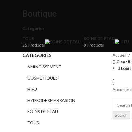
Boutique
Categories
TOUS
SOINS DE PEAU
15 Products
8 Products
CATEGORIES
Accueil
Clear fi
AMINCISSEMENT
Louis
COSMÉTIQUES
HIFU
Aucun prod
HYDRODERMABRASION
SOINS DE PEAU
Search
TOUS