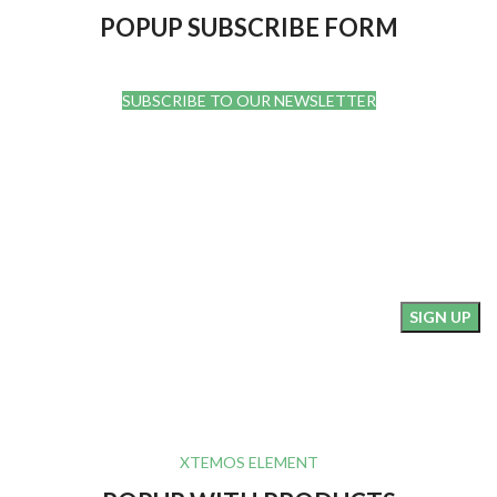
POPUP SUBSCRIBE FORM
SUBSCRIBE TO OUR NEWSLETTER
HEY YOU, SIGN UP AND CONNECT TO
WOODMART!
Be the first to learn about our latest trends and get exclusive
offers
Will be used in accordance with our
Privacy Policy
XTEMOS ELEMENT