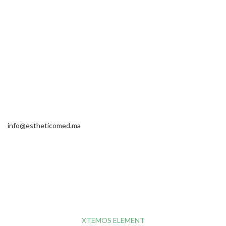
info@estheticomed.ma
Vous avez des questions sur la façon dont nous pouvons vous
aider? Envoyez-nous un e-mail et nous vous contacterons sous
peu.
XTEMOS ELEMENT