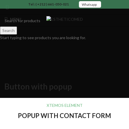
Tel : ( +212 ) 661-050-021
Whatsapp
MENU
Search
Start typing to see products you are looking for.
Button with popup
XTEMOS ELEMENT
POPUP WITH CONTACT FORM