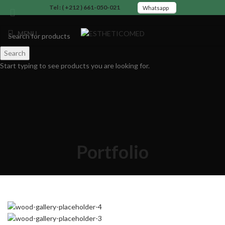
Tel : ( +212 ) 661-050-021
Whatsapp
MENU
Search
Start typing to see products you are looking for.
Portfolio