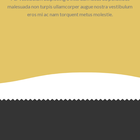
malesuada non turpis ullamcorper augue nostra vestibulum
eros mi ac nam torquent metus molestie.