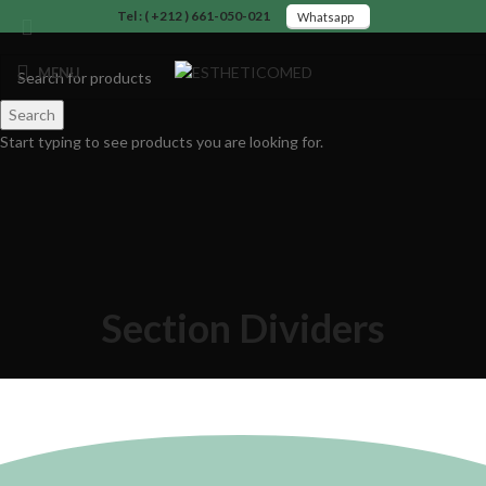
Tel : ( +212 ) 661-050-021
Whatsapp
MENU
Search
Start typing to see products you are looking for.
Section Dividers