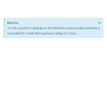
×
Notice
To set a product rating go to the desired product page and leave a
comment for it with the maximum rating of 5 stars.