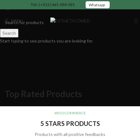
Tel : ( +212 ) 661-050-021
Whatsapp
MENU
Search
Start typing to see products you are looking for.
Top Rated Products
WOOCOMMERCE
5 STARS PRODUCTS
Products with all positive feedbacks