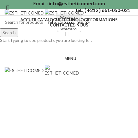
Email : info@estheticomed.com
Tel : ( +212 ) 661-050-021
Whatsapp
ACCUEIL
CATALOGUE
TECHNOLOGIE
FORMATIONS
Tel : ( +212 ) 661-050-021
CONTACTEZ-NOUS
Whatsapp
Search
Start typing to see products you are looking for.
SION
MENU