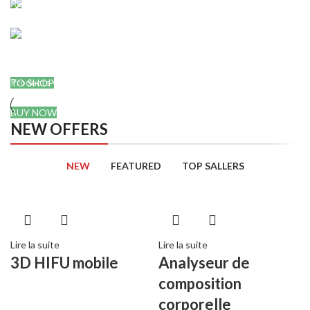
NEW PRODUCTS
Roar Ice cream
VEGAN FOOD
Organic Rice
Using dummy content or fake
information in the design.
Products with elegant design can
TO SHOP
quickly begin to bloat.
BUY NOW
NEW OFFERS
NEW
FEATURED
TOP SALLERS
Lire la suite
Lire la suite
3D HIFU mobile
Analyseur de
composition
corporelle