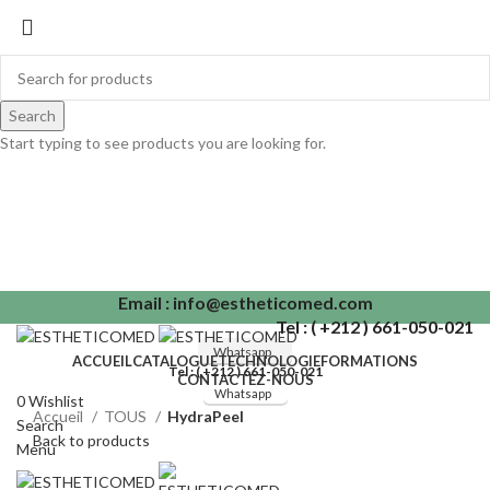
Search
Start typing to see products you are looking for.
SION
Email : info@estheticomed.com
Tel : ( +212 ) 661-050-021
Whatsapp
ACCUEIL
CATALOGUE
TECHNOLOGIE
FORMATIONS
Tel : ( +212 ) 661-050-021
CONTACTEZ-NOUS
Whatsapp
0
Wishlist
Accueil
TOUS
HydraPeel
Search
Back to products
Menu
Click to enlarge