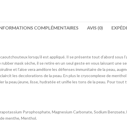
INFORMATIONS COMPLÉMENTAIRES
AVIS (0)
EXPÉDI
aoutchouteux lorsqu’il est appliqué. Il se présente tout d’abord sous l’a
e rubber mask sèche, il se retire en un seul geste en vous laissant une s
ruline et l’aloe vera améliore les défenses immunitaire de la peau, augmen
claircit les decolorations de la peau. En plus le cryocomplexe de menth
der la peau jeune, lisse, hydratée et unifie les tons de la peau. Pour tou
trapotassium Pyrophosphate, Magnesium Carbonate, Sodium Benzoate, Extr
t de menthe, Menthol.