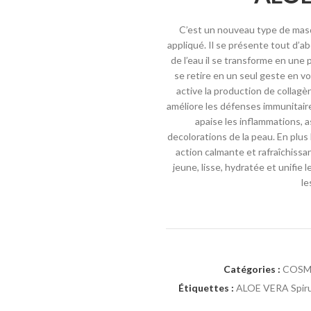
C’est un nouveau type de masqu
appliqué. Il se présente tout d’a
de l’eau il se transforme en une p
se retire en un seul geste en v
active la production de collagèn
améliore les défenses immunitaire 
apaise les inflammations, a
decolorations de la peau. En pl
action calmante et rafraîchissa
jeune, lisse, hydratée et unifie
le
Catégories :
COSM
Étiquettes :
ALOE VERA Spiru