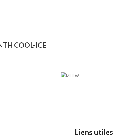
NTH COOL-ICE
ERVICE CLIENT
ENT D'ESTHETIQUE ET MEDICAL
 050 021
Liens utiles