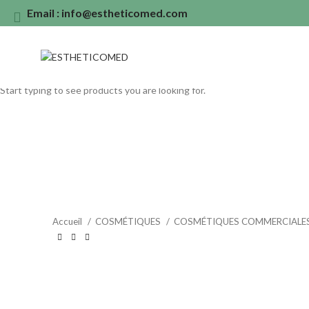
Email : info@estheticomed.com
Search
Start typing to see products you are looking for.
Accueil
COSMÉTIQUES
COSMÉTIQUES COMMERCIALE
Click to enlarge