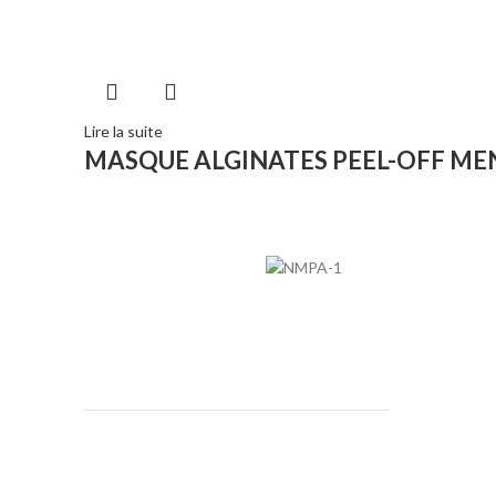
Lire la suite
MASQUE ALGINATES PEEL-OFF ME
ESTHETICOMED - S
IMPORTATEUR ET DISTRIBUTEUR D'EQUIPM
( +212 ) 661