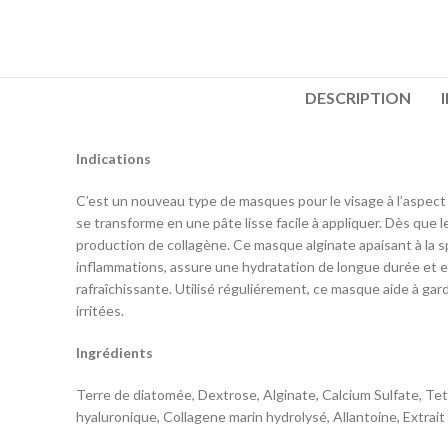
DESCRIPTION
Indications
C’est un nouveau type de masques pour le visage à l’aspect c
se transforme en une pâte lisse facile à appliquer. Dès que l
production de collagène. Ce masque alginate apaisant à la spi
inflammations, assure une hydratation de longue durée et e
rafraîchissante. Utilisé réguliérement, ce masque aide à gar
irritées.
Ingrédients
Terre de diatomée, Dextrose, Alginate, Calcium Sulfate, Te
hyaluronique, Collagene marin hydrolysé, Allantoine, Extrai