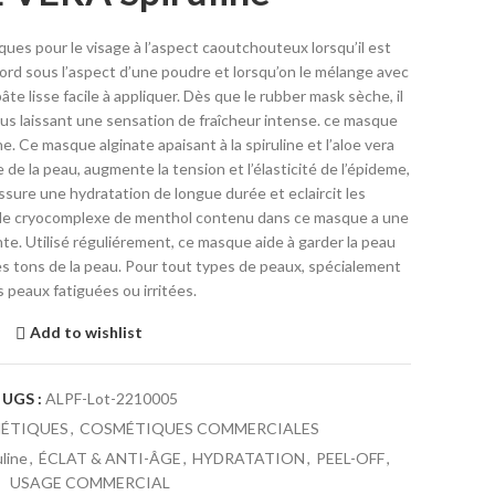
es pour le visage à l’aspect caoutchouteux lorsqu’il est
bord sous l’aspect d’une poudre et lorsqu’on le mélange avec
âte lisse facile à appliquer. Dès que le rubber mask sèche, il
ous laissant une sensation de fraîcheur intense. ce masque
e. Ce masque alginate apaisant à la spiruline et l’aloe vera
de la peau, augmente la tension et l’élasticité de l’épideme,
ssure une hydratation de longue durée et eclaircit les
us le cryocomplexe de menthol contenu dans ce masque a une
nte. Utilisé réguliérement, ce masque aide à garder la peau
 les tons de la peau. Pour tout types de peaux, spécialement
s peaux fatiguées ou irritées.
Add to wishlist
UGS :
ALPF-Lot-2210005
ÉTIQUES
,
COSMÉTIQUES COMMERCIALES
line
,
ÉCLAT & ANTI-ÂGE
,
HYDRATATION
,
PEEL-OFF
,
USAGE COMMERCIAL