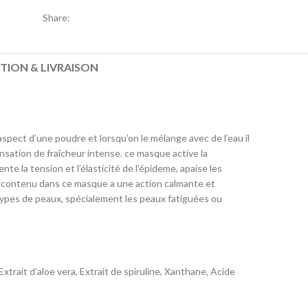
Share:
TION & LIVRAISON
spect d’une poudre et lorsqu’on le mélange avec de l’eau il
ensation de fraîcheur intense. ce masque active la
te la tension et l’élasticité de l’épideme, apaise les
ol contenu dans ce masque a une action calmante et
t types de peaux, spécialement les peaux fatiguées ou
ait d’aloe vera, Extrait de spiruline, Xanthane, Acide